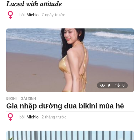
𝐿𝑎𝑐𝑒𝑑 𝑤𝑖𝑡ℎ 𝑎𝑡𝑡𝑖𝑡𝑢𝑑𝑒
bởi
Michio
7 ngày trước
7
n
g
à
y
t
r
ư
ớ
c
9
0
BIKINI
GÁI XINH
Gia nhập đường đua bikini mùa hè
bởi
Michio
2 tháng trước
2
t
h
á
n
g