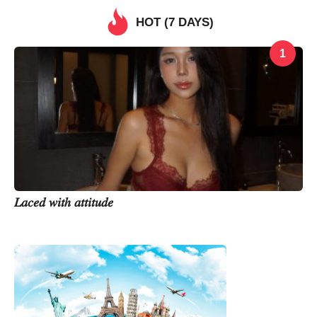
á
n
HOT (7 DAYS)
g
t
r
ư
1
ớ
c
𝐿𝑎𝑐𝑒𝑑 𝑤𝑖𝑡ℎ 𝑎𝑡𝑡𝑖𝑡𝑢𝑑𝑒