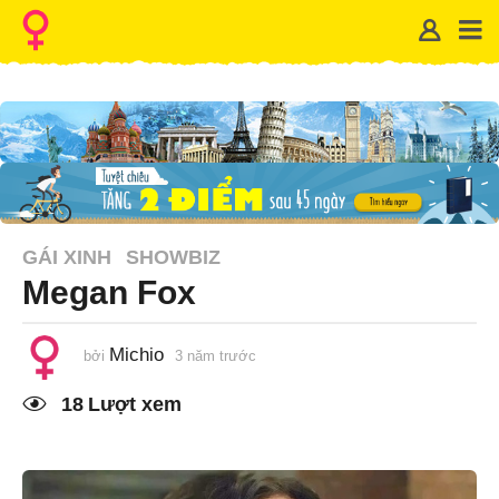
GÁI XINH
SHOWBIZ
Megan Fox
Michio
bởi
3 năm trước
1
n
ă
18
Lượt xem
m
t
r
ư
ớ
c