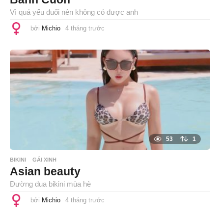
Vì quá yếu đuối nên không có được anh
bởi
Michio
4 tháng trước
4
t
h
á
n
g
t
r
ư
ớ
c
53
1
BIKINI
GÁI XINH
Asian beauty
Đường đua bikini mùa hè
bởi
Michio
4 tháng trước
4
t
h