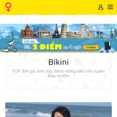
Bikini
TOP ảnh gái xinh mặc bikini mỏng siêu nhỏ xuyên
thấu lọt khe