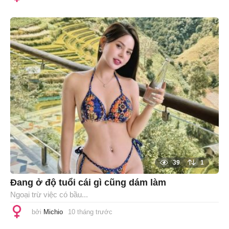
t
h
á
n
g
t
r
ư
ớ
c
39
1
Đang ở độ tuổi cái gì cũng dám làm
Ngoại trừ việc có bầu...
bởi
Michio
10 tháng trước
1
0
t