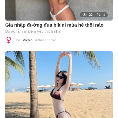
22
1
Gia nhập đường đua bikini mùa hè thôi nào
Bộ áo tắm mà em yêu thích nhất
bởi
Michio
4 tháng trước
4
t
h
á
n
g
t
r
ư
ớ
c