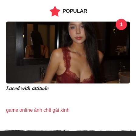
POPULAR
1
𝐿𝑎𝑐𝑒𝑑 𝑤𝑖𝑡ℎ 𝑎𝑡𝑡𝑖𝑡𝑢𝑑𝑒
game online
ảnh chế
gái xinh