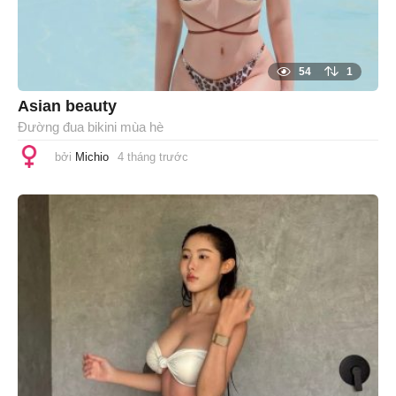
54
1
Asian beauty
Đường đua bikini mùa hè
bởi
Michio
4 tháng trước
4
t
h
á
n
g
t
r
ư
ớ
c