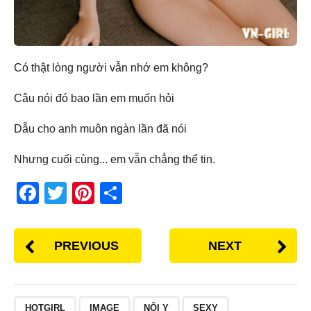
Có thật lòng người vẫn nhớ em không?
Câu nói đó bao lần em muốn hỏi
Dẫu cho anh muôn ngàn lần đã nói
Nhưng cuối cùng... em vẫn chẳng thể tin.
F
T
Pi
S
a
wi
nt
h
c
tt
er
ar
PREVIOUS
NEXT
e
er
e
e
b
st
o
HOTGIRL
IMAGE
NỘI Y
SEXY