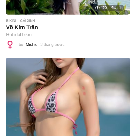
20
1
BIKINI
GÁI XINH
Võ Kim Trân
Hot idol bikini
bởi
Michio
3 tháng trước
3
t
h
á
n
g
t
r
ư
ớ
c