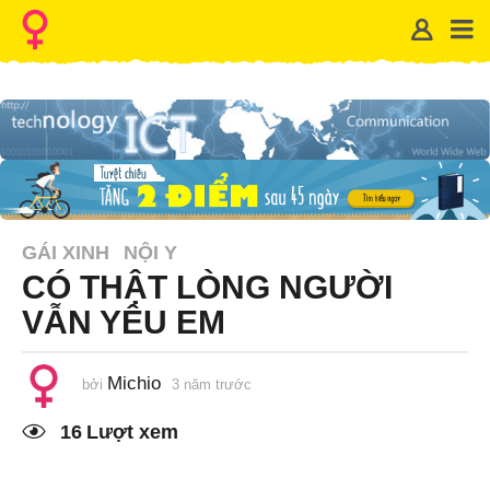
GÁI XINH
NỘI Y
CÓ THẬT LÒNG NGƯỜI
VẪN YÊU EM
Michio
bởi
3 năm trước
1
n
ă
16
Lượt xem
m
t
r
ư