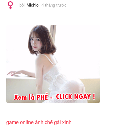
bởi
Michio
4 tháng trước
4
t
h
á
n
g
t
r
ư
ớ
c
game online
ảnh chế
gái xinh