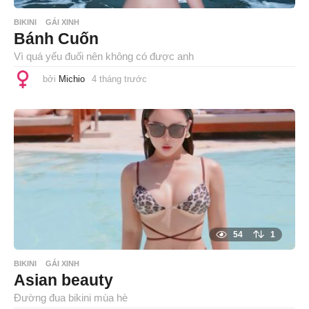
BIKINI
GÁI XINH
Bánh Cuốn
Vì quá yếu đuối nên không có được anh
bởi
Michio
4 tháng trước
4
t
h
á
n
g
t
r
ư
ớ
c
54
1
BIKINI
GÁI XINH
Asian beauty
Đường đua bikini mùa hè