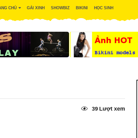
ANG CHỦ
GÁI XINH
SHOWBIZ
BIKINI
HỌC SINH
h
39
Lượt xem