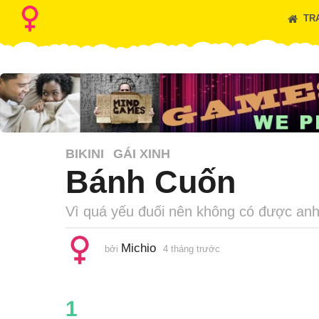
TR
BIKINI
GÁI XINH
Bánh Cuốn
Vì quá yếu đuối nên không có được an
Michio
bởi
4 tháng trước
4
t
h
á
n
g
1
t
r