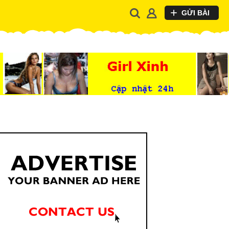
GỬI BÀI