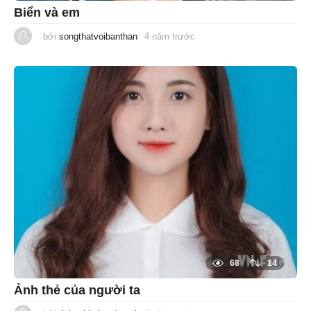
Biển và em
bởi
songthatvoibanthan
4 năm trước
1
n
ă
m
t
r
ư
ớ
c
68
14
Ảnh thẻ của người ta