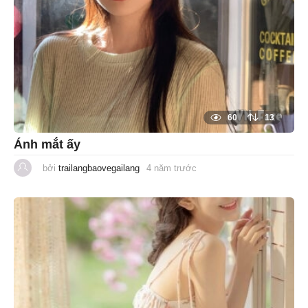
60
13
Ánh mắt ấy
bởi
trailangbaovegailang
4 năm trước
1
n
ă
m
t
r
ư
ớ
c