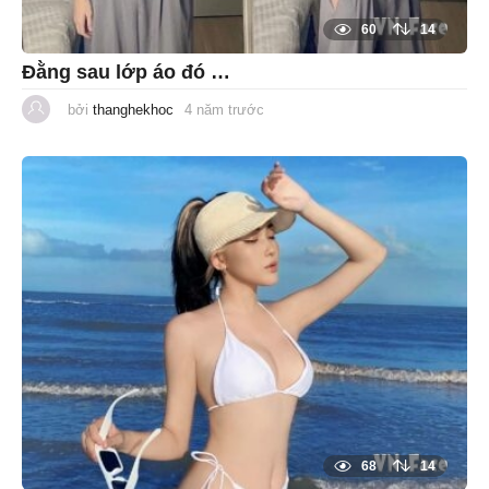
60
14
Đằng sau lớp áo đó …
bởi
thanghekhoc
4 năm trước
1
n
ă
m
t
r
ư
ớ
c
68
14