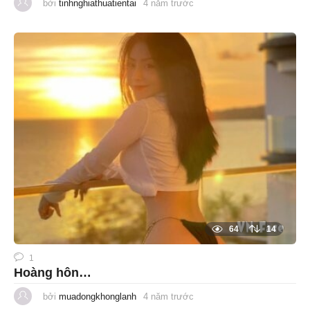
bởi
tinhnghiathuatientai
4 năm trước
1
n
ă
m
t
r
ư
ớ
c
64
14
1
Hoàng hôn…
bởi
muadongkhonglanh
4 năm trước
1
n