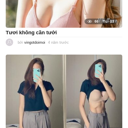
66
13
Tươi không cần tưới
bởi
vingotdoimoi
4 năm trước
1
n
ă
m
t
r
ư
ớ
c