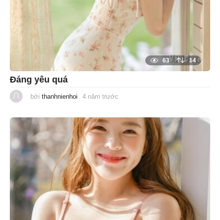
63
14
Đáng yêu quá
bởi
thanhnienhoi
4 năm trước
1
n
ă
m
t
r
ư
ớ
c