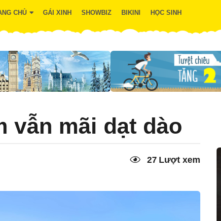
ANG CHỦ
GÁI XINH
SHOWBIZ
BIKINI
HỌC SINH
m vẫn mãi dạt dào
27
Lượt xem