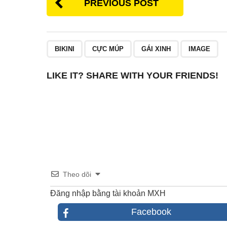
PREVIOUS POST
e
er
e
e
b
st
o
BIKINI
CỰC MÚP
GÁI XINH
IMAGE
o
k
LIKE IT? SHARE WITH YOUR FRIENDS!
Theo dõi
Đăng nhập bằng tài khoản MXH
Facebook