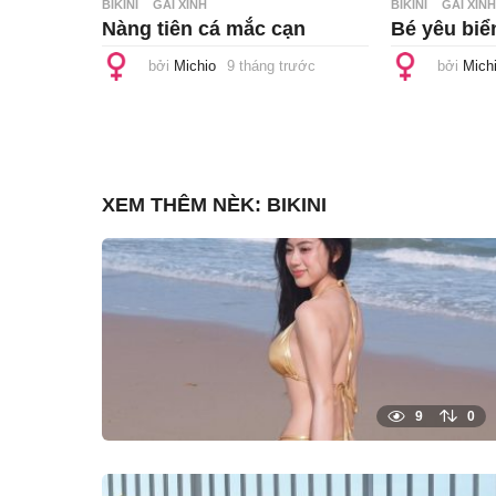
BIKINI
GÁI XINH
BIKINI
GÁI XINH
Nàng tiên cá mắc cạn
Bé yêu biể
bởi
Michio
9 tháng trước
9
bởi
Mich
t
h
á
n
g
t
r
ư
XEM THÊM NÈK:
BIKINI
ớ
c
9
0