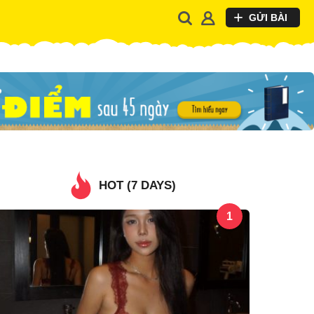
GỬI BÀI
HOT (7 DAYS)
1