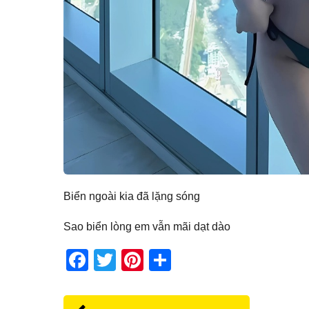
Biển ngoài kia đã lặng sóng
Sao biển lòng em vẫn mãi dạt dào
F
T
Pi
S
a
wi
nt
h
c
tt
er
ar