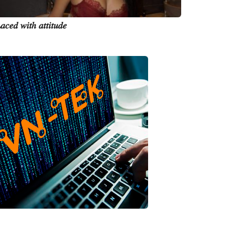
𝑎𝑐𝑒𝑑 𝑤𝑖𝑡ℎ 𝑎𝑡𝑡𝑖𝑡𝑢𝑑𝑒