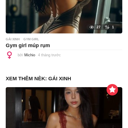
27
1
GÁI XINH
GYM GIRL
Gym girl múp rụm
bởi
Michio
4 tháng trước
4
t
h
á
n
g
XEM THÊM NÈK:
GÁI XINH
t
r
ư
ớ
c