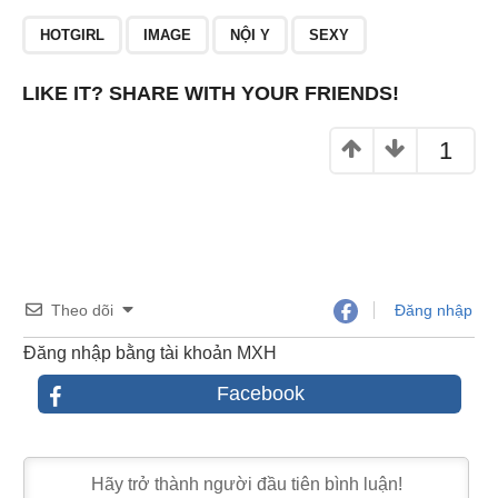
o
HOTGIRL
IMAGE
NỘI Y
SEXY
o
k
LIKE IT? SHARE WITH YOUR FRIENDS!
1
Theo dõi
Đăng nhập
Đăng nhập bằng tài khoản MXH
Facebook