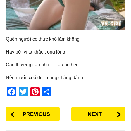
Quên người có thực khó lắm không
Hay bởi vì ta khắc trong lòng
Câu thương câu nhớ… câu hò hẹn
Nên muốn xoá đi… cũng chẳng đành
F
T
Pi
S
a
wi
nt
h
c
tt
er
ar
PREVIOUS
NEXT
e
er
e
e
b
st