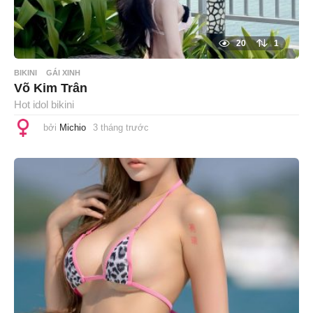
20
1
BIKINI
GÁI XINH
Võ Kim Trân
Hot idol bikini
bởi
Michio
3 tháng trước
3
t
h
á
n
g
t
r
ư
ớ
c