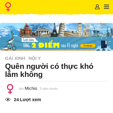
GÁI XINH
NỘI Y
Quên người có thực khó
lắm không
Michio
bởi
3 năm trước
1
n
ă
24
Lượt xem
m
t
r
ư