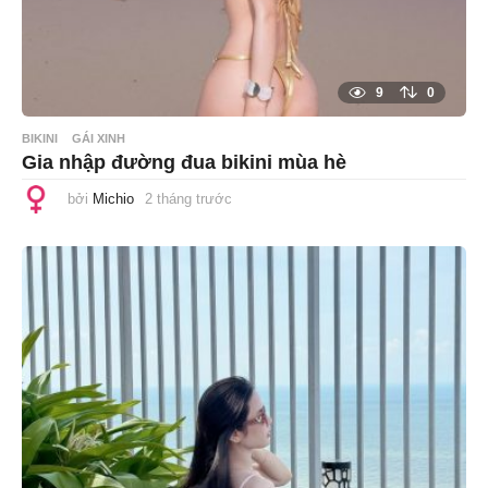
9
0
BIKINI
GÁI XINH
Gia nhập đường đua bikini mùa hè
bởi
Michio
2 tháng trước
2
t
h
á
n
g
t
r
ư
ớ
c