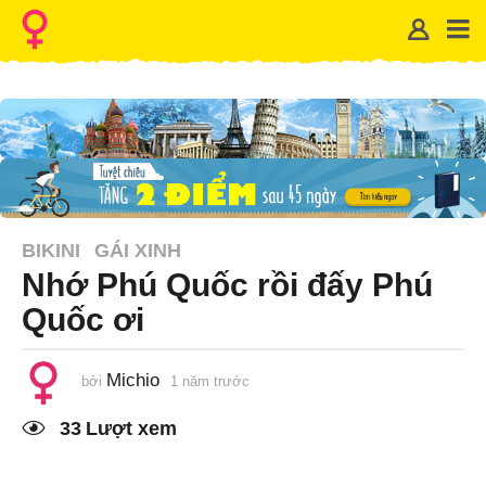
BIKINI
GÁI XINH
Nhớ Phú Quốc rồi đấy Phú
Quốc ơi
Michio
bởi
1 năm trước
1
n
ă
33
Lượt xem
m
t
r
ư