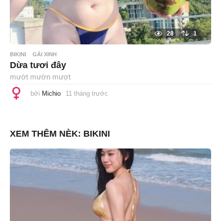
28
1
BIKINI
GÁI XINH
Dừa tươi đây
mướt mườn mượt
bởi
Michio
11 tháng trước
1
1
t
h
á
n
XEM THÊM NÈK:
BIKINI
g
t
r
ư
ớ
c