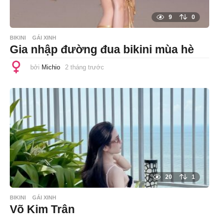
9
0
BIKINI
GÁI XINH
Gia nhập đường đua bikini mùa hè
bởi
Michio
2 tháng trước
2
t
h
á
n
g
t
r
ư
ớ
c
20
1
BIKINI
GÁI XINH
Võ Kim Trân