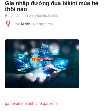
Gia nhập đường đua bikini mùa hè
thôi nào
Bộ áo tắm mà em yêu thích nhất
bởi
Michio
4 tháng trước
4
t
h
á
n
g
t
r
ư
ớ
c
game online
ảnh chế
gái xinh