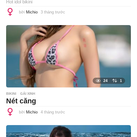
Hot idol bikini
bởi
Michio
3 tháng trước
3
t
h
á
n
g
t
r
ư
ớ
c
24
1
BIKINI
GÁI XINH
Nét căng
bởi
Michio
4 tháng trước
4
t
h
á
n
g