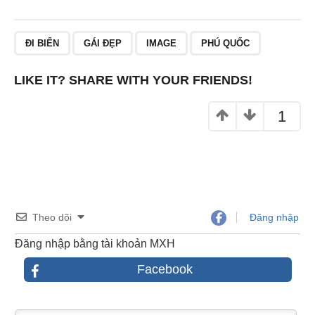
b
st
o
ĐI BIỂN
GÁI ĐẸP
IMAGE
PHÚ QUỐC
o
k
LIKE IT? SHARE WITH YOUR FRIENDS!
1
Theo dõi
Đăng nhập
Đăng nhập bằng tài khoản MXH
Facebook