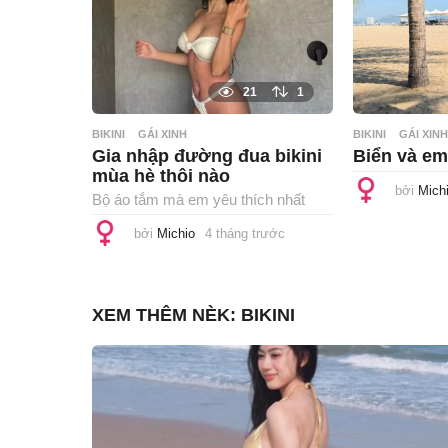
ư
ớ
c
21
1
BIKINI
GÁI XINH
BIKINI
GÁI XINH
Gia nhập đường đua bikini
Biển và em
mùa hè thôi nào
bởi
Mich
Bộ áo tắm mà em yêu thích nhất
bởi
Michio
4 tháng trước
4
t
h
á
n
g
XEM THÊM NÈK:
BIKINI
t
r
ư
ớ
c