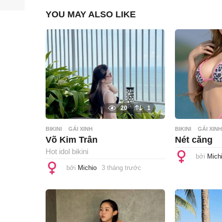
YOU MAY ALSO LIKE
20
1
BIKINI
GÁI XINH
BIKINI
GÁI XINH
Võ Kim Trân
Nét căng
Hot idol bikini
bởi
Mich
bởi
Michio
3 tháng trước
3
t
h
á
n
g
t
r