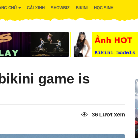
ANG CHỦ
GÁI XINH
SHOWBIZ
BIKINI
HỌC SINH
bikini game is
36
Lượt xem