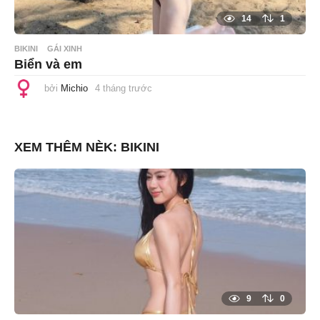
14
1
BIKINI
GÁI XINH
Biển và em
bởi
Michio
4 tháng trước
4
t
h
á
n
g
XEM THÊM NÈK:
BIKINI
t
r
ư
ớ
c
9
0