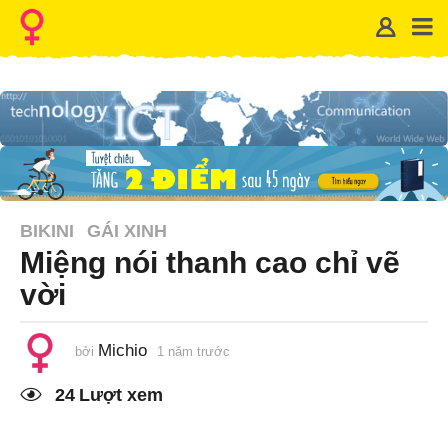
BIKINI
GÁI XINH
Miệng nói thanh cao chỉ vẽ
vời
Michio
bởi
1 năm trước
1
n
ă
24
Lượt xem
m
t
r
ư