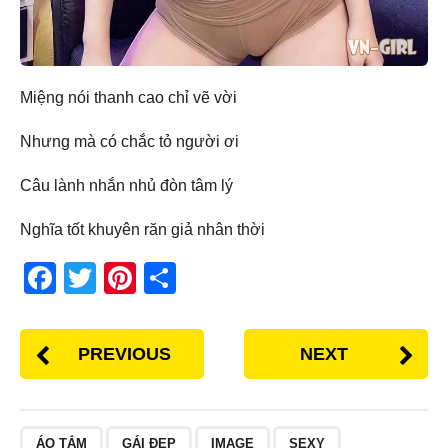
Miệng nói thanh cao chỉ vẽ vời
Nhưng mà có chắc tỏ người ơi
Câu lành nhắn nhủ đòn tâm lý
Nghĩa tốt khuyên răn giả nhân thời
F
T
Pi
S
a
wi
nt
h
c
tt
er
ar
PREVIOUS
NEXT
e
er
e
e
b
st
o
ÁO TẮM
GÁI ĐẸP
IMAGE
SEXY