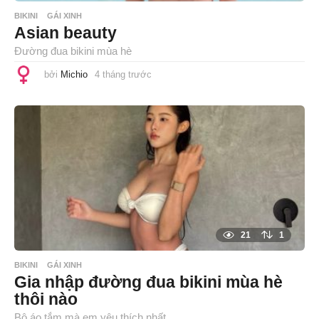
BIKINI
GÁI XINH
Asian beauty
Đường đua bikini mùa hè
bởi
Michio
4 tháng trước
4
t
h
á
n
g
t
r
ư
ớ
c
21
1
BIKINI
GÁI XINH
Gia nhập đường đua bikini mùa hè
thôi nào
Bộ áo tắm mà em yêu thích nhất