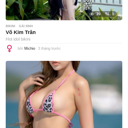
20
1
BIKINI
GÁI XINH
Võ Kim Trân
Hot idol bikini
bởi
Michio
3 tháng trước
3
t
h
á
n
g
t
r
ư
ớ
c