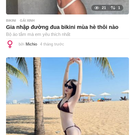
21
1
BIKINI
GÁI XINH
Gia nhập đường đua bikini mùa hè thôi nào
Bộ áo tắm mà em yêu thích nhất
bởi
Michio
4 tháng trước
4
t
h
á
n
g
t
r
ư
ớ
c