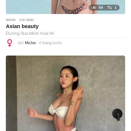
54
1
BIKINI
GÁI XINH
Asian beauty
Đường đua bikini mùa hè
bởi
Michio
4 tháng trước
4
t
h
á
n
g
t
r
ư
ớ
c