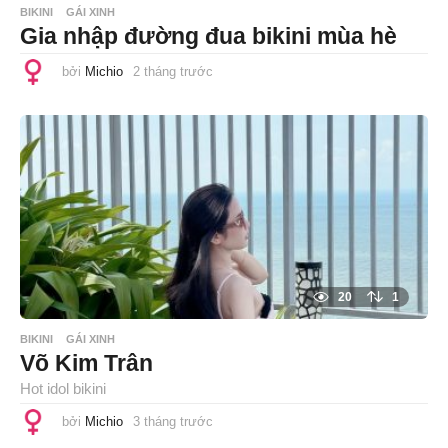
BIKINI
GÁI XINH
Gia nhập đường đua bikini mùa hè
bởi
Michio
2 tháng trước
2
t
h
á
n
g
t
r
ư
ớ
c
20
1
BIKINI
GÁI XINH
Võ Kim Trân
Hot idol bikini
bởi
Michio
3 tháng trước
3
t