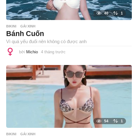
40
1
BIKINI
GÁI XINH
Bánh Cuốn
Vì quá yếu đuối nên không có được anh
bởi
Michio
4 tháng trước
4
t
h
á
n
g
t
r
ư
ớ
c
54
1
BIKINI
GÁI XINH