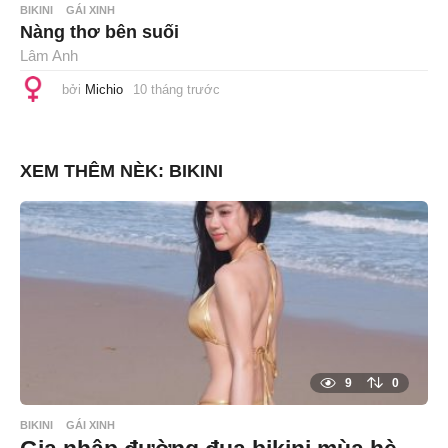
BIKINI
GÁI XINH
Nàng thơ bên suối
Lâm Anh
bởi
Michio
10 tháng trước
1
0
t
h
á
n
XEM THÊM NÈK:
BIKINI
g
t
r
ư
ớ
c
9
0
BIKINI
GÁI XINH