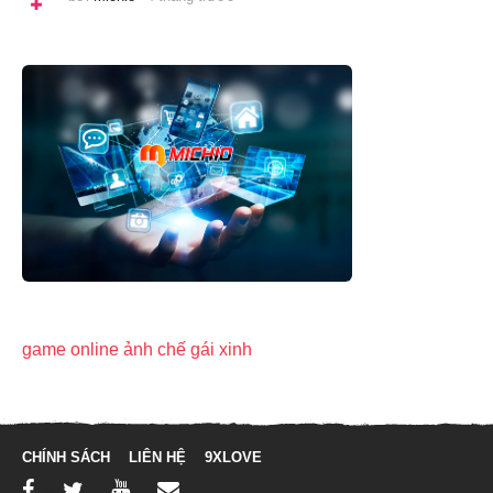
t
h
á
n
g
t
r
ư
ớ
c
game online
ảnh chế
gái xinh
CHÍNH SÁCH
LIÊN HỆ
9XLOVE