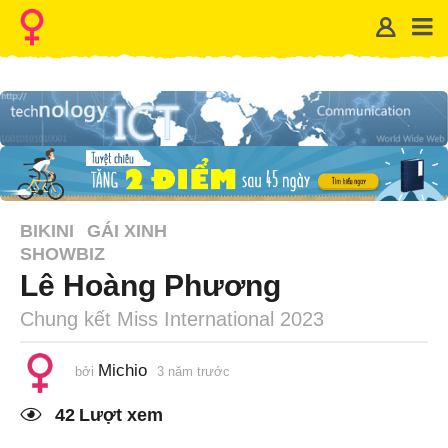
BIKINI
GÁI XINH
SHOWBIZ
Lê Hoàng Phương
Chung kết Miss International 2023
Michio
bởi
3 năm trước
2
n
ă
42
Lượt xem
m
t
r