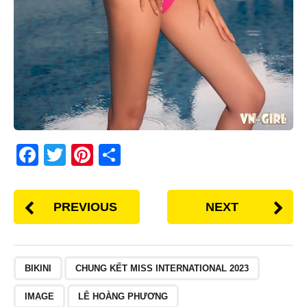
F
T
Pi
S
a
wi
nt
h
c
tt
er
ar
PREVIOUS
NEXT
e
er
e
e
b
st
o
BIKINI
CHUNG KẾT MISS INTERNATIONAL 2023
o
IMAGE
LÊ HOÀNG PHƯƠNG