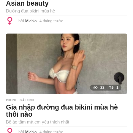
Asian beauty
Đường đua bikini mùa hè
bởi
Michio
4 tháng trước
4
t
h
á
n
g
t
r
ư
ớ
c
22
1
BIKINI
GÁI XINH
Gia nhập đường đua bikini mùa hè
thôi nào
Bộ áo tắm mà em yêu thích nhất
bởi
Michio
4 tháng trước
4