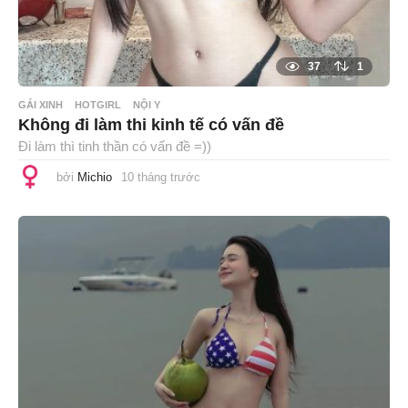
37
1
GÁI XINH
HOTGIRL
NỘI Y
Không đi làm thi kinh tế có vấn đề
Đi làm thì tinh thần có vấn đề =))
bởi
Michio
10 tháng trước
1
0
t
h
á
n
g
t
r
ư
ớ
c