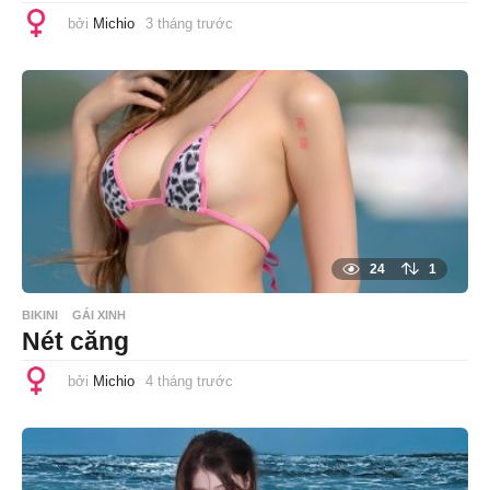
bởi
Michio
3 tháng trước
3
t
h
á
n
g
t
r
ư
ớ
c
24
1
BIKINI
GÁI XINH
Nét căng
bởi
Michio
4 tháng trước
4
t
h
á
n
g
t
r