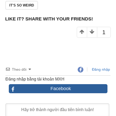
o
IT’S SO WEIRD
k
LIKE IT? SHARE WITH YOUR FRIENDS!
1
Theo dõi
Đăng nhập
Đăng nhập bằng tài khoản MXH
Facebook