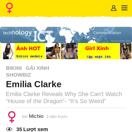
BIKINI
GÁI XINH
SHOWBIZ
Emilia Clarke
Emilia Clarke Reveals Why She Can’t Watch
“House of the Dragon”- “It’s So Weird”
Michio
bởi
3 năm trước
1
n
ă
35
Lượt xem
m