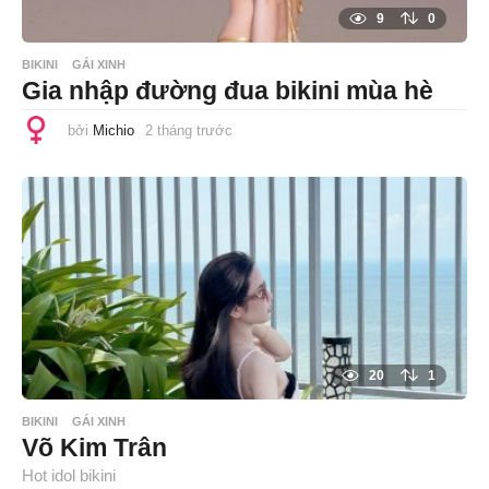
9
0
BIKINI
GÁI XINH
Gia nhập đường đua bikini mùa hè
bởi
Michio
2 tháng trước
2
t
h
á
n
g
t
r
ư
ớ
c
20
1
BIKINI
GÁI XINH
Võ Kim Trân
Hot idol bikini