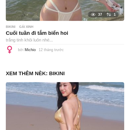
37
1
BIKINI
GÁI XINH
Cuối tuần đi tắm biển hoi
trắng tinh khôi luôn nhé...
bởi
Michio
12 tháng trước
1
2
t
h
á
n
XEM THÊM NÈK:
BIKINI
g
t
r
ư
ớ
c