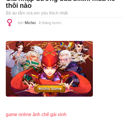
thôi nào
Bộ áo tắm mà em yêu thích nhất
bởi
Michio
4 tháng trước
4
t
h
á
n
g
t
r
ư
ớ
c
game online
ảnh chế
gái xinh