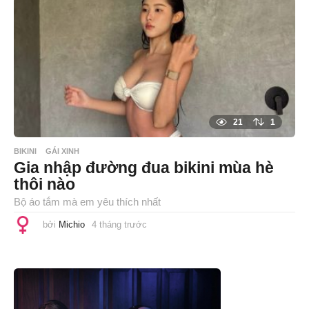
n
g
t
r
ư
ớ
c
21
1
BIKINI
GÁI XINH
Gia nhập đường đua bikini mùa hè
thôi nào
Bộ áo tắm mà em yêu thích nhất
bởi
Michio
4 tháng trước
4
t
h
á
n
g
t
r
ư