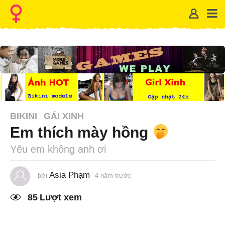
BIKINI
GÁI XINH
Em thích mày hồng
Yêu em không anh ơi
Asia Phạm
bởi
4 năm trước
1
n
ă
85
Lượt xem
m
t
r
ư
ớ