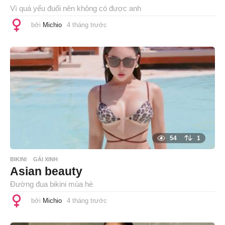
Vì quá yếu đuối nên không có được anh
bởi
Michio
4 tháng trước
4
t
h
á
n
g
t
r
ư
ớ
c
54
1
BIKINI
GÁI XINH
Asian beauty
Đường đua bikini mùa hè
bởi
Michio
4 tháng trước
4
t
h
á