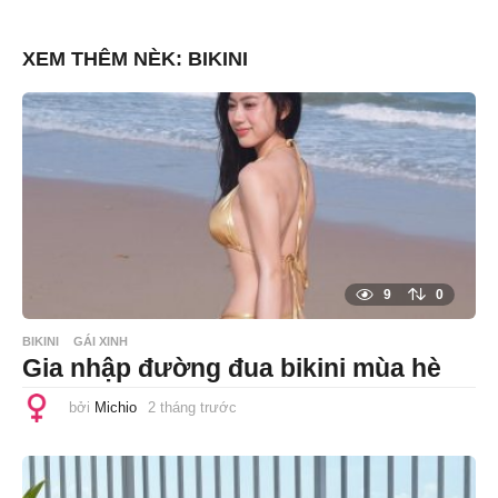
h
á
n
XEM THÊM NÈK:
BIKINI
g
t
r
ư
ớ
c
9
0
BIKINI
GÁI XINH
Gia nhập đường đua bikini mùa hè
bởi
Michio
2 tháng trước
2
t
h
á
n
g