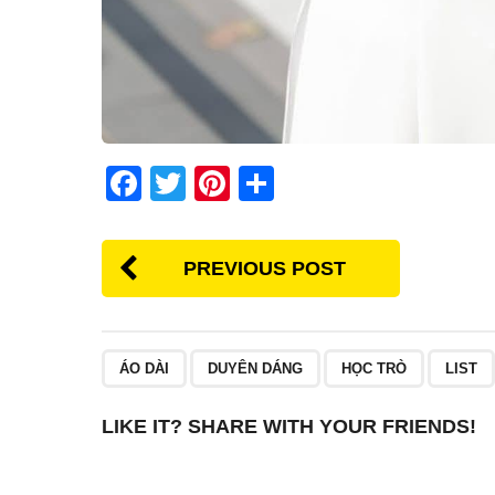
F
T
Pi
S
a
wi
nt
h
c
tt
er
ar
PREVIOUS POST
e
er
e
e
b
st
o
ÁO DÀI
DUYÊN DÁNG
HỌC TRÒ
LIST
o
k
LIKE IT? SHARE WITH YOUR FRIENDS!