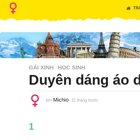
TR
GÁI XINH
HỌC SINH
Duyên dáng áo d
Michio
bởi
11 tháng trước
1
1
t
h
á
n
1
g
t
r
ư