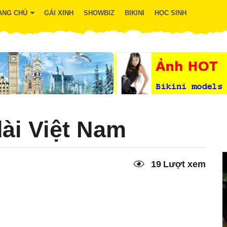
ANG CHỦ
GÁI XINH
SHOWBIZ
BIKINI
HỌC SINH
ài Việt Nam
19
Lượt xem