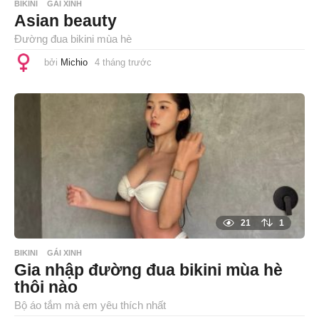
BIKINI
GÁI XINH
Asian beauty
Đường đua bikini mùa hè
bởi
Michio
4 tháng trước
4
t
h
á
n
g
t
r
ư
ớ
c
21
1
BIKINI
GÁI XINH
Gia nhập đường đua bikini mùa hè
thôi nào
Bộ áo tắm mà em yêu thích nhất