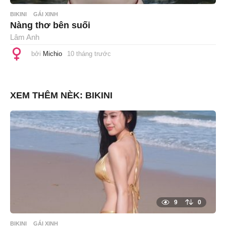
BIKINI
GÁI XINH
Nàng thơ bên suối
Lâm Anh
bởi
Michio
10 tháng trước
1
0
t
h
á
n
XEM THÊM NÈK:
BIKINI
g
t
r
ư
ớ
c
9
0
BIKINI
GÁI XINH