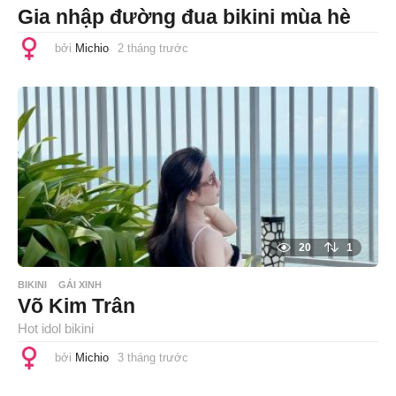
Gia nhập đường đua bikini mùa hè
bởi
Michio
2 tháng trước
2
t
h
á
n
g
t
r
ư
ớ
c
20
1
BIKINI
GÁI XINH
Võ Kim Trân
Hot idol bikini
bởi
Michio
3 tháng trước
3
t
h
á