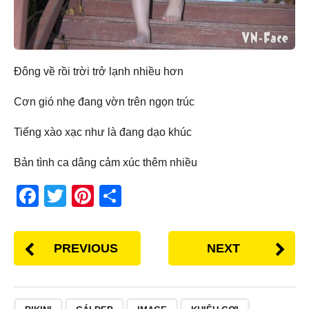
Đông về rồi trời trở lạnh nhiều hơn
Cơn gió nhẹ đang vờn trên ngọn trúc
Tiếng xào xạc như là đang dạo khúc
Bản tình ca dâng cảm xúc thêm nhiều
F
T
Pi
S
a
wi
nt
h
c
tt
er
ar
PREVIOUS
NEXT
e
er
e
e
b
st
o