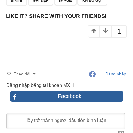
BIKINI
GÁI ĐẸP
IMAGE
KHIÊU GỢI
o
k
LIKE IT? SHARE WITH YOUR FRIENDS!
1
Theo dõi
Đăng nhập
Đăng nhập bằng tài khoản MXH
Facebook