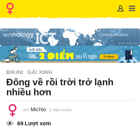
BIKINI
GÁI XINH
Đông về rồi trời trở lạnh
nhiều hơn
Michio
bởi
2 năm trước
1
n
ă
69
Lượt xem
m
t
r
ư