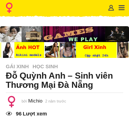
GÁI XINH
HỌC SINH
Đỗ Quỳnh Anh – Sinh viên
Thương Mại Đà Nẵng
Michio
bởi
2 năm trước
1
n
ă
96
Lượt xem
m
t
r
ư