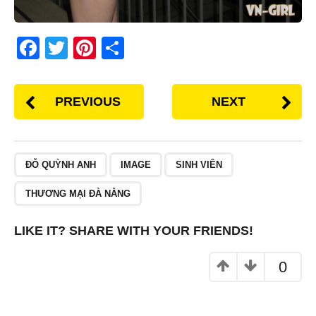
F
T
Pi
S
a
wi
nt
h
c
tt
er
ar
PREVIOUS
NEXT
e
er
e
e
b
st
o
ĐỖ QUỲNH ANH
IMAGE
SINH VIÊN
o
THƯƠNG MẠI ĐÀ NẴNG
k
LIKE IT? SHARE WITH YOUR FRIENDS!
0