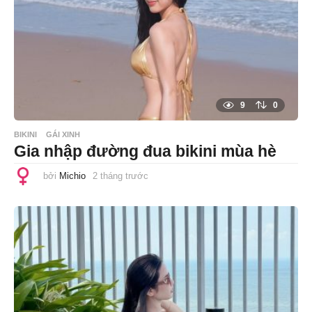
r
ư
ớ
c
9
0
BIKINI
GÁI XINH
Gia nhập đường đua bikini mùa hè
bởi
Michio
2 tháng trước
2
t
h
á
n
g
t
r
ư
ớ
c