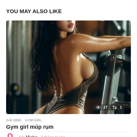
YOU MAY ALSO LIKE
27
1
GÁI XINH
GYM GIRL
Gym girl múp rụm