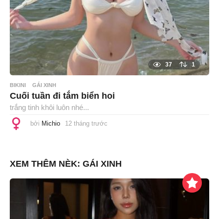
37
1
BIKINI
GÁI XINH
Cuối tuần đi tắm biển hoi
trắng tinh khôi luôn nhé...
bởi
Michio
12 tháng trước
1
2
t
h
á
n
XEM THÊM NÈK:
GÁI XINH
g
t
r
ư
ớ
c