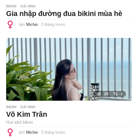
BIKINI
GÁI XINH
Gia nhập đường đua bikini mùa hè
bởi
Michio
2 tháng trước
2
t
h
á
n
g
t
r
ư
ớ
c
20
1
BIKINI
GÁI XINH
Võ Kim Trân
Hot idol bikini
bởi
Michio
3 tháng trước
3
t