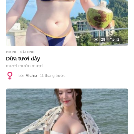
28
1
BIKINI
GÁI XINH
Dừa tươi đây
mướt mườn mượt
bởi
Michio
11 tháng trước
1
1
t
h
á
n
g
t
r
ư
ớ
c