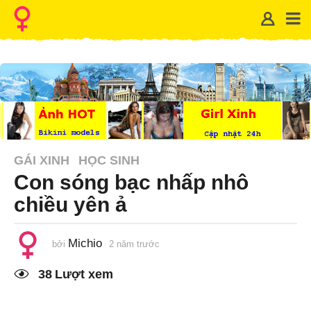
GÁI XINH
HỌC SINH
Con sóng bạc nhấp nhô
chiều yên ả
Michio
bởi
2 năm trước
1
n
ă
38
Lượt xem
m
t
r
ư