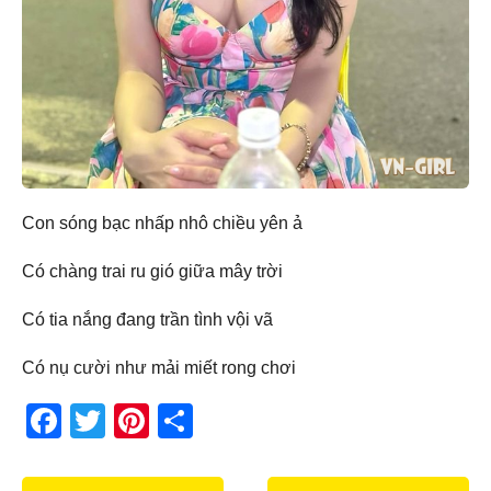
Con sóng bạc nhấp nhô chiều yên ả
Có chàng trai ru gió giữa mây trời
Có tia nắng đang trần tình vội vã
Có nụ cười như mải miết rong chơi
F
T
Pi
S
a
wi
nt
h