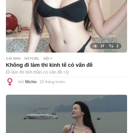
37
1
GÁI XINH
HOTGIRL
NỘI Y
Không đi làm thi kinh tế có vấn đề
Đi làm thì tinh thần có vấn đề =))
bởi
Michio
10 tháng trước
1
0
t
h
á
n
g
t
r
ư
ớ
c