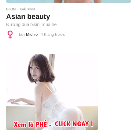
BIKINI
GÁI XINH
Asian beauty
Đường đua bikini mùa hè
bởi
Michio
4 tháng trước
4
t
h
á
n
g
t
r
ư
ớ
c