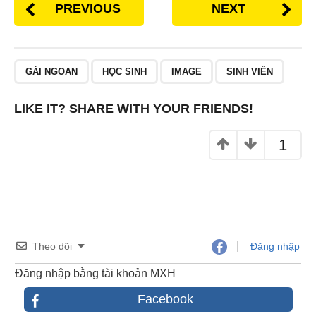
c
tt
er
ar
PREVIOUS
NEXT
e
er
e
e
b
st
o
GÁI NGOAN
HỌC SINH
IMAGE
SINH VIÊN
o
k
LIKE IT? SHARE WITH YOUR FRIENDS!
1
Theo dõi
Đăng nhập
Đăng nhập bằng tài khoản MXH
Facebook