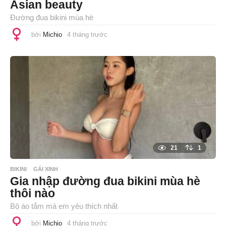
Asian beauty
Đường đua bikini mùa hè
bởi
Michio
4 tháng trước
4
t
h
á
n
g
t
r
ư
ớ
c
21
1
BIKINI
GÁI XINH
Gia nhập đường đua bikini mùa hè
thôi nào
Bộ áo tắm mà em yêu thích nhất
bởi
Michio
4 tháng trước
4