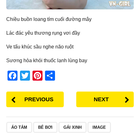
Chiều buồn loang tím cuối đường mây
Lác đác yêu thương rụng vơi đầy
Ve tấu khúc sầu nghe não ruột
Sương hòa khói thuốc lạnh lùng bay
F
T
Pi
S
a
wi
nt
h
c
tt
er
ar
PREVIOUS
NEXT
e
er
e
e
b
st
o
ÁO TẮM
BỂ BƠI
GÁI XINH
IMAGE
o