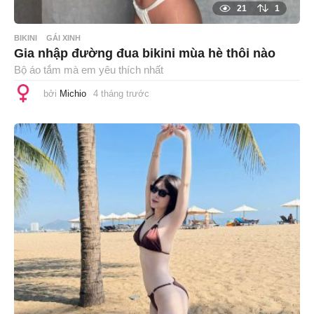
21
1
BIKINI
GÁI XINH
Gia nhập đường đua bikini mùa hè thôi nào
Bộ áo tắm mà em yêu thích nhất
bởi
Michio
4 tháng trước
4
t
h
á
n
g
t
r
ư
ớ
c