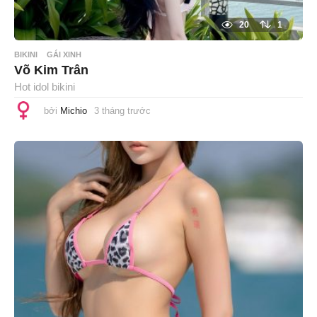
20
1
BIKINI
GÁI XINH
Võ Kim Trân
Hot idol bikini
bởi
Michio
3 tháng trước
3
t
h
á
n
g
t
r
ư
ớ
c