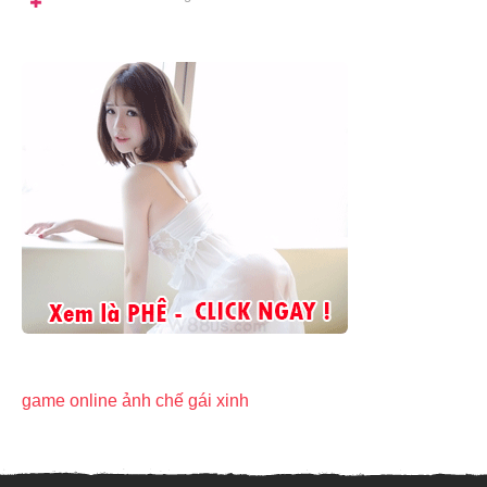
t
h
á
n
g
t
r
ư
ớ
c
game online
ảnh chế
gái xinh