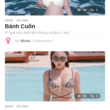
40
1
BIKINI
GÁI XINH
Bánh Cuốn
Vì quá yếu đuối nên không có được anh
bởi
Michio
4 tháng trước
4
t
h
á
n
g
t
r
ư
ớ
c
54
1
BIKINI
GÁI XINH