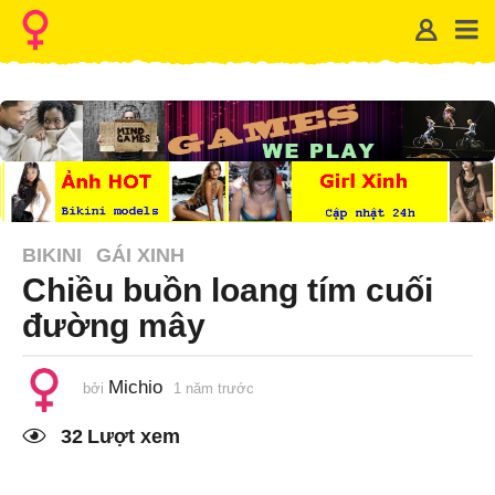
BIKINI
GÁI XINH
Chiều buồn loang tím cuối
đường mây
Michio
bởi
1 năm trước
1
n
ă
32
Lượt xem
m
t
r
ư