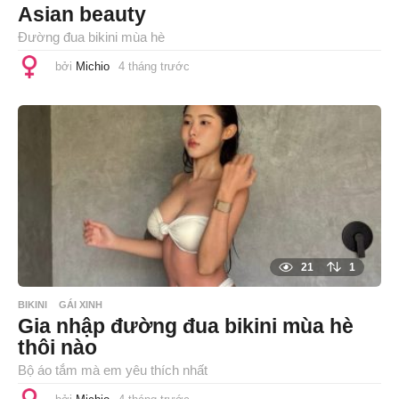
Asian beauty
Đường đua bikini mùa hè
bởi
Michio
4 tháng trước
4
t
h
á
n
g
t
r
ư
ớ
c
21
1
BIKINI
GÁI XINH
Gia nhập đường đua bikini mùa hè
thôi nào
Bộ áo tắm mà em yêu thích nhất