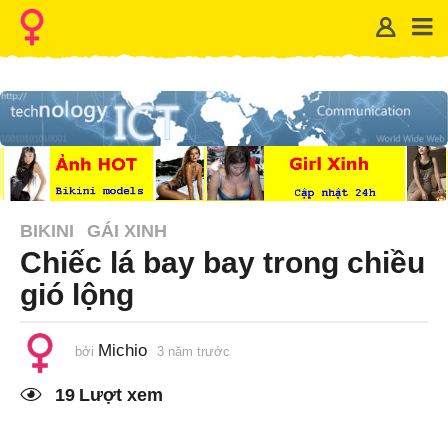
BIKINI
GÁI XINH
Chiếc lá bay bay trong chiều
gió lộng
Michio
bởi
3 năm trước
1
n
ă
19
Lượt xem
m
t
r
ư