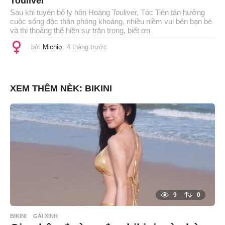
Touliver
Sau khi tuyên bố ly hôn Hoàng Touliver, Tóc Tiên tận hưởng
cuộc sống độc thân phóng khoáng, nhiều niềm vui bên bạn bè
và thi thoảng thể hiện sự trân trọng, biết ơn
bởi
Michio
4 tháng trước
4
t
h
á
n
g
XEM THÊM NÈK:
BIKINI
t
r
ư
ớ
c
9
0
BIKINI
GÁI XINH