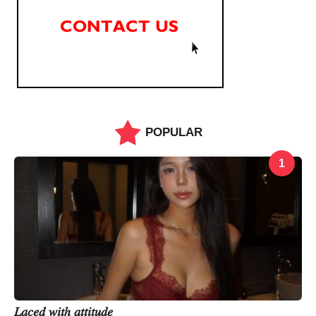
POPULAR
1
𝐿𝑎𝑐𝑒𝑑 𝑤𝑖𝑡ℎ 𝑎𝑡𝑡𝑖𝑡𝑢𝑑𝑒