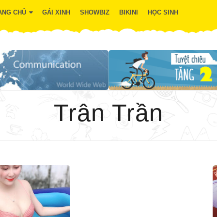
ANG CHỦ
GÁI XINH
SHOWBIZ
BIKINI
HỌC SINH
Trân Trần