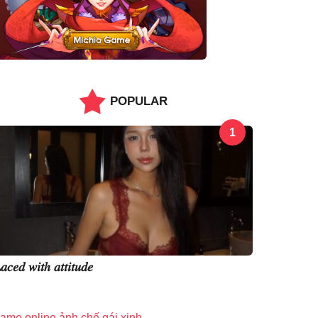
POPULAR
1
𝑎𝑐𝑒𝑑 𝑤𝑖𝑡ℎ 𝑎𝑡𝑡𝑖𝑡𝑢𝑑𝑒
ame online
ảnh chế
gái xinh