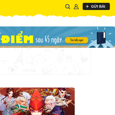
GỬI BÀI