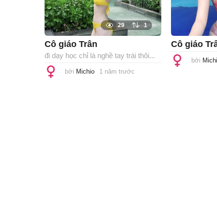
29
1
Cô giáo Trân
Cô giáo Tr
đi dạy học chỉ là nghề tay trái thôi...
bởi
Mich
bởi
Michio
1 năm trước
1
n
ă
m
t
r
ư
ớ
c