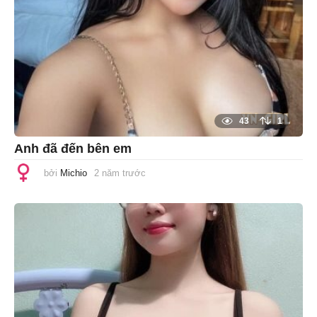
43
1
Anh đã đến bên em
bởi
Michio
2 năm trước
1
n
ă
m
t
r
ư
ớ
c