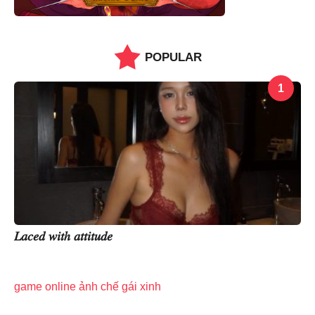
POPULAR
1
𝐿𝑎𝑐𝑒𝑑 𝑤𝑖𝑡ℎ 𝑎𝑡𝑡𝑖𝑡𝑢𝑑𝑒
game online
ảnh chế
gái xinh