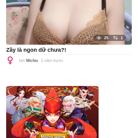
25
1
Zầy là ngon dữ chưa?!
bởi
Michio
2 năm trước
1
n
ă
m
t
r
ư
ớ
c