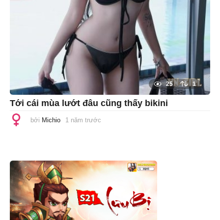
25
1
Tới cái mùa lướt đâu cũng thấy bikini
bởi
Michio
1 năm trước
1
n
ă
m
t
r
ư
ớ
c