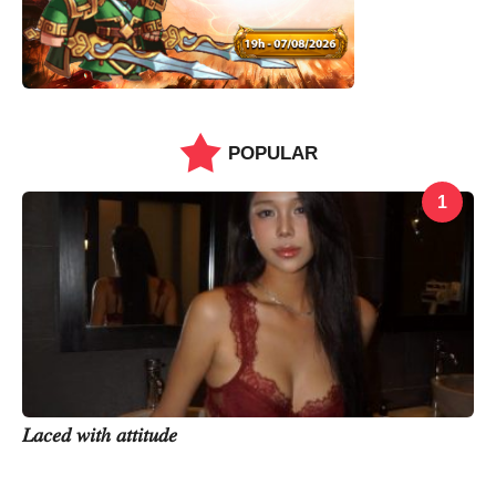
POPULAR
1
𝐿𝑎𝑐𝑒𝑑 𝑤𝑖𝑡ℎ 𝑎𝑡𝑡𝑖𝑡𝑢𝑑𝑒