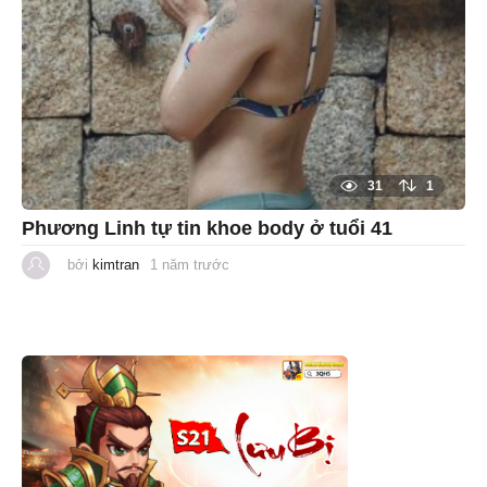
31
1
Phương Linh tự tin khoe body ở tuổi 41
bởi
kimtran
1 năm trước
1
n
ă
m
t
r
ư
ớ
c