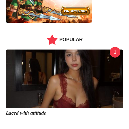
POPULAR
1
𝐿𝑎𝑐𝑒𝑑 𝑤𝑖𝑡ℎ 𝑎𝑡𝑡𝑖𝑡𝑢𝑑𝑒