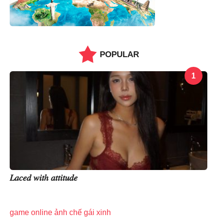
POPULAR
1
𝐿𝑎𝑐𝑒𝑑 𝑤𝑖𝑡ℎ 𝑎𝑡𝑡𝑖𝑡𝑢𝑑𝑒
game online
ảnh chế
gái xinh