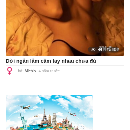
44
1
Đời ngắn lắm cầm tay nhau chưa đủ
bởi
Michio
4 năm trước
1
n
ă
m
t
r
ư
ớ
c