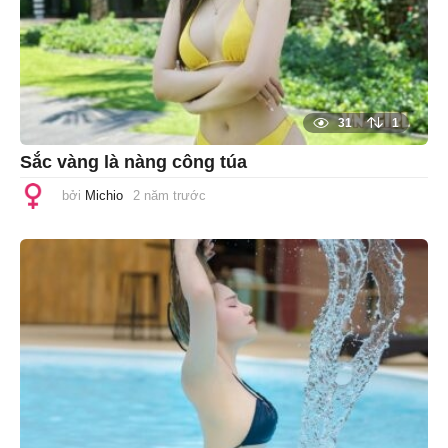
31
1
Sắc vàng là nàng công túa
bởi
Michio
2 năm trước
1
n
ă
m
t
r
ư
ớ
c