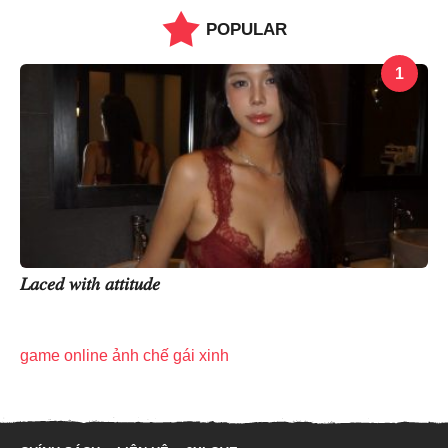
POPULAR
1
𝐿𝑎𝑐𝑒𝑑 𝑤𝑖𝑡ℎ 𝑎𝑡𝑡𝑖𝑡𝑢𝑑𝑒
game online
ảnh chế
gái xinh