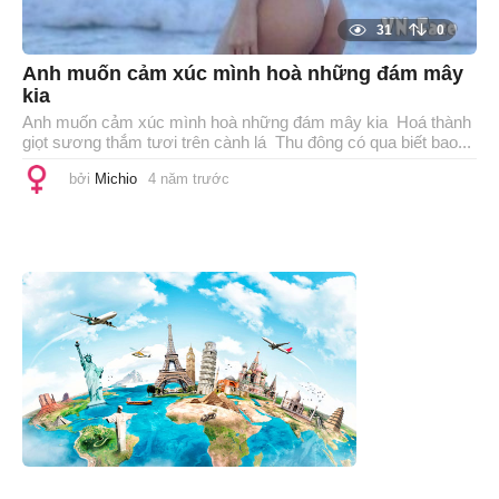
31
0
Anh muốn cảm xúc mình hoà những đám mây
kia
Anh muốn cảm xúc mình hoà những đám mây kia Hoá thành
giọt sương thắm tươi trên cành lá Thu đông có qua biết bao...
bởi
Michio
4 năm trước
1
n
ă
m
t
r
ư
ớ
c