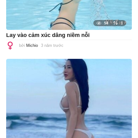
58
1
Lay vào cảm xúc dâng niềm nỗi
bởi
Michio
3 năm trước
1
n
ă
m
t
r
ư
ớ
c