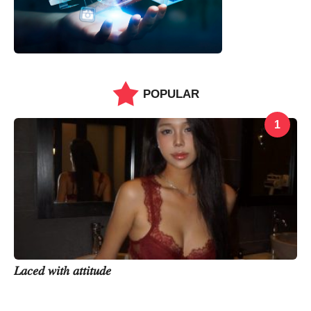
POPULAR
1
𝐿𝑎𝑐𝑒𝑑 𝑤𝑖𝑡ℎ 𝑎𝑡𝑡𝑖𝑡𝑢𝑑𝑒