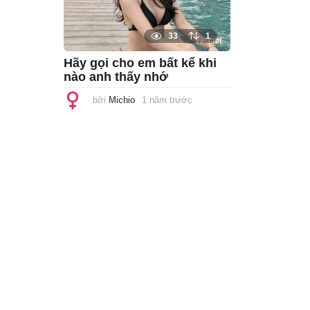
33
1
Hãy gọi cho em bất kể khi
nào anh thấy nhớ
bởi
Michio
1 năm trước
1
n
ă
m
t
r
ư
ớ
c