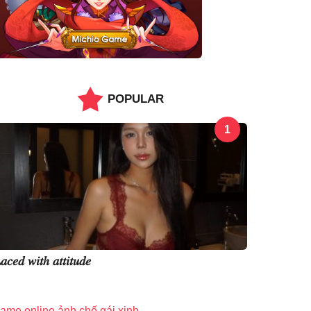
POPULAR
1
𝑎𝑐𝑒𝑑 𝑤𝑖𝑡ℎ 𝑎𝑡𝑡𝑖𝑡𝑢𝑑𝑒
ame online
ảnh chế
gái xinh